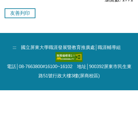
友善列印
:::
國立屏東大學職涯發展暨教育推廣處│職涯輔導組
電話│08-7663800#16100~16102 地址│900392屏東市民生東
路51號行政大樓3樓(屏商校區)