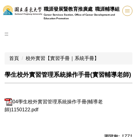
跳
職涯發展暨教育推廣處 職涯輔導組
到
Career Services Section, Office of Career Development and
主
Education Promotion
要
:::
內
容
區
首頁
校外實習【實習手冊｜系統手冊】
學生校外實習管理系統操作手冊(實習輔導老師)
04學生校外實習管理系統操作手冊(輔導老
師)1150122.pdf
瀏覽數:
1771