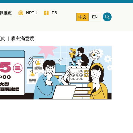
職推處
NPTU
FB
中文
EN
流向｜雇主滿意度