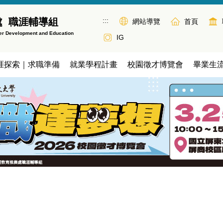
:::
處 職涯輔導組
網站導覽
首頁
eer Development and Education
IG
涯探索｜求職準備
就業學程計畫
校園徵才博覽會
畢業生