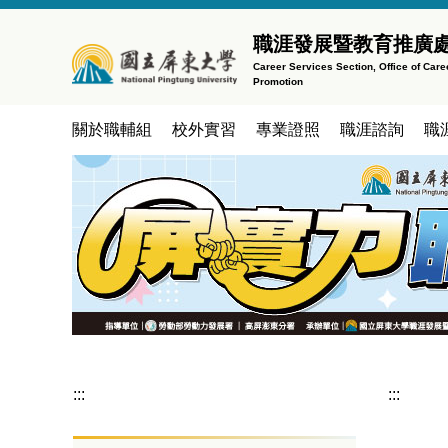
跳
到
職涯發展暨教育推廣
主
Career Services Section, Office of Car
Promotion
要
內
關於職輔組
校外實習
專業證照
職涯諮詢
職
容
區
:::
:::