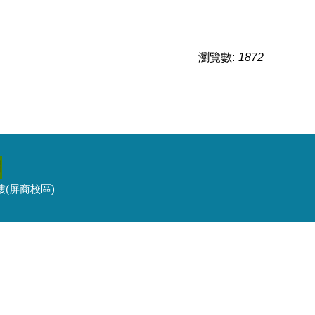
瀏覽數:
1872
3樓(屏商校區)