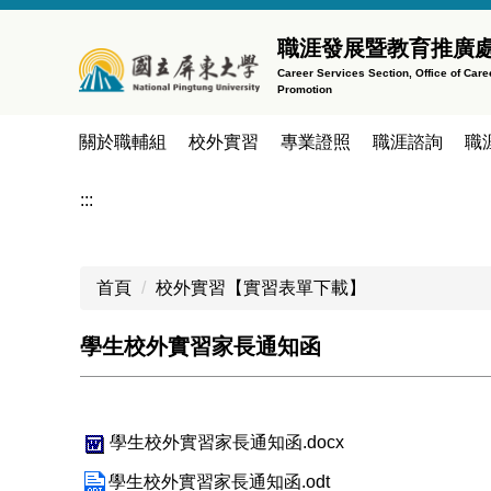
跳
到
職涯發展暨教育推廣
主
Career Services Section, Office of Car
Promotion
要
內
關於職輔組
校外實習
專業證照
職涯諮詢
職
容
區
:::
首頁
校外實習【實習表單下載】
學生校外實習家長通知函
學生校外實習家長通知函.docx
學生校外實習家長通知函.odt