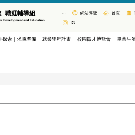
:::
處 職涯輔導組
網站導覽
首頁
eer Development and Education
IG
涯探索｜求職準備
就業學程計畫
校園徵才博覽會
畢業生