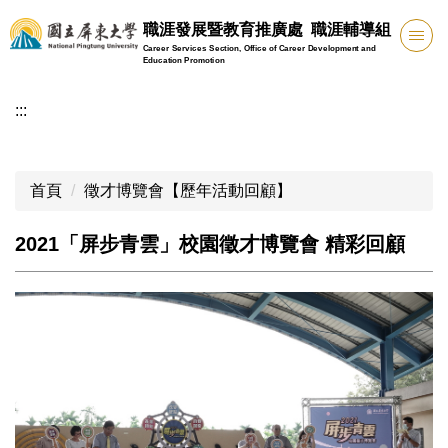
跳
職涯發展暨教育推廣處 職涯輔導組
到
Career Services Section, Office of Career Development and
主
Education Promotion
要
:::
內
容
區
首頁
徵才博覽會【歷年活動回顧】
2021「屏步青雲」校園徵才博覽會 精彩回顧