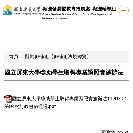
跳
職涯發展暨教育推廣處 職涯輔導組
到
Career Services Section, Office of Career Development and
主
Education Promotion
要
:::
內
容
區
首頁
關於職輔組【職輔組法規總覽】
國立屏東大學獎助學生取得專業證照實施辦法
國立屏東大學獎助學生取得專業證照實施辦法1120302
第94次行政會議通過.pdf
瀏覽數:
3251