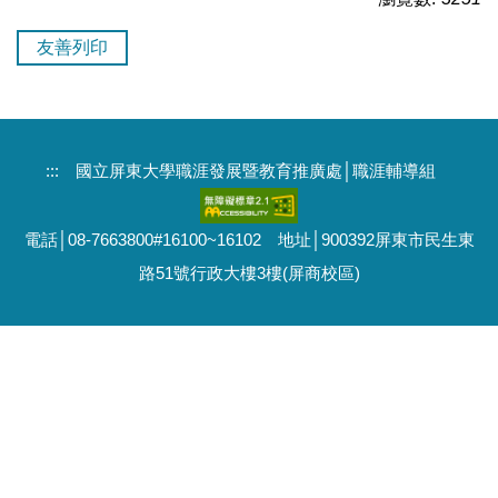
友善列印
:::
國立屏東大學職涯發展暨教育推廣處│職涯輔導組
電話│08-7663800#16100~16102 地址│900392屏東市民生東
路51號行政大樓3樓(屏商校區)