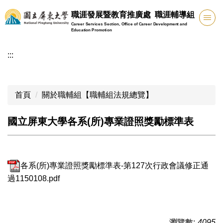
跳
職涯發展暨教育推廣處 職涯輔導組
到
Career Services Section, Office of Career Development and
主
Education Promotion
要
:::
內
容
區
首頁
關於職輔組【職輔組法規總覽】
國立屏東大學各系(所)專業證照獎勵標準表
各系(所)專業證照獎勵標準表-第127次行政會議修正通
過1150108.pdf
瀏覽數:
4095