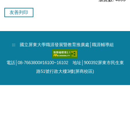
友善列印
:::
國立屏東大學職涯發展暨教育推廣處│職涯輔導組
電話│08-7663800#16100~16102 地址│900392屏東市民生東
路51號行政大樓3樓(屏商校區)