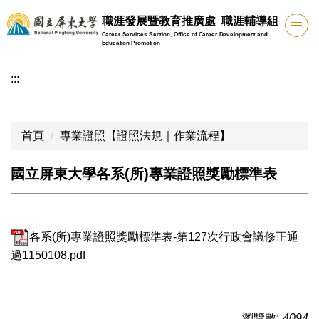
跳
職涯發展暨教育推廣處 職涯輔導組
到
Career Services Section, Office of Career Development and
主
Education Promotion
要
:::
內
容
區
首頁
專業證照【證照法規｜作業流程】
國立屏東大學各系(所)專業證照獎勵標準表
各系(所)專業證照獎勵標準表-第127次行政會議修正通
過1150108.pdf
瀏覽數:
4094