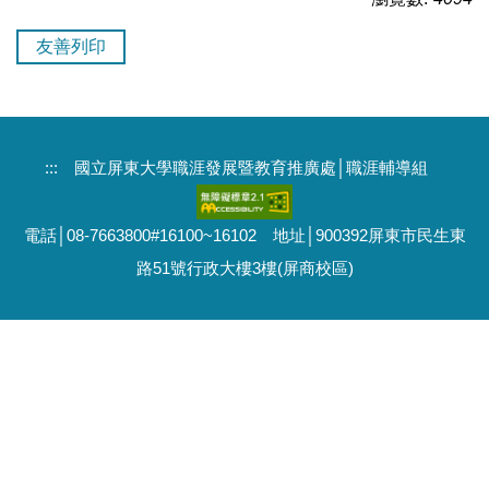
友善列印
:::
國立屏東大學職涯發展暨教育推廣處│職涯輔導組
電話│08-7663800#16100~16102 地址│900392屏東市民生東
路51號行政大樓3樓(屏商校區)