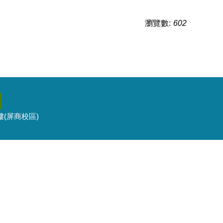
瀏覽數:
602
3樓(屏商校區)