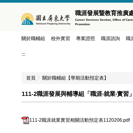
跳
到
職涯發展暨教育推廣
主
Career Services Section, Office of Car
Promotion
要
內
關於職輔組
校外實習
專業證照
職涯諮詢
職
容
區
:::
首頁
關於職輔組【學期活動預定表】
111-2職涯發展與輔導組「職涯‧就業‧實
111-2職涯就業實習相關活動預定表1120206.pdf