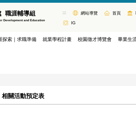
:::
處 職涯輔導組
網站導覽
首頁
eer Development and Education
IG
涯探索｜求職準備
就業學程計畫
校園徵才博覽會
畢業生
習」相關活動預定表