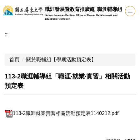
跳
職涯發展暨教育推廣處 職涯輔導組
到
Career Services Section, Office of Career Development and
主
Education Promotion
要
:::
內
容
區
首頁
關於職輔組【學期活動預定表】
113-2職涯輔導組「職涯‧就業‧實習」相關活動
預定表
113-2職涯就業實習相關活動預定表1140212.pdf