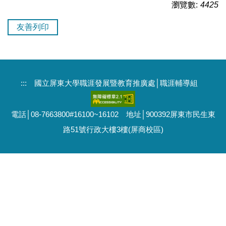
瀏覽數:
4425
友善列印
:::
國立屏東大學職涯發展暨教育推廣處│職涯輔導組
電話│08-7663800#16100~16102 地址│900392屏東市民生東
路51號行政大樓3樓(屏商校區)