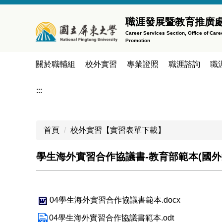
跳
到
職涯發展暨教育推廣
主
Career Services Section, Office of Car
Promotion
要
內
關於職輔組
校外實習
專業證照
職涯諮詢
職
容
區
:::
首頁
校外實習【實習表單下載】
學生海外實習合作協議書-教育部範本(國外
04學生海外實習合作協議書範本.docx
04學生海外實習合作協議書範本.odt