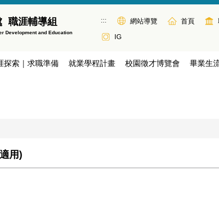
:::
處 職涯輔導組
網站導覽
首頁
eer Development and Education
IG
涯探索｜求職準備
就業學程計畫
校園徵才博覽會
畢業生
適用)