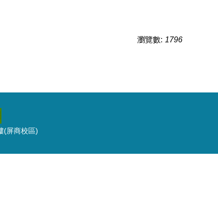
瀏覽數:
1796
3樓(屏商校區)