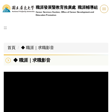
跳
職涯發展暨教育推廣處 職涯輔導組
到
Career Services Section, Office of Career Development and
主
Education Promotion
要
:::
內
容
區
首頁
◆ 職涯｜求職影音
◆ 職涯｜求職影音