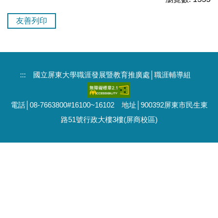
友善列印
:::
國立屏東大學職涯發展暨教育推廣處│職涯輔導組
電話│08-7663800#16100~16102 地址│900392屏東市民生東
路51號行政大樓3樓(屏商校區)