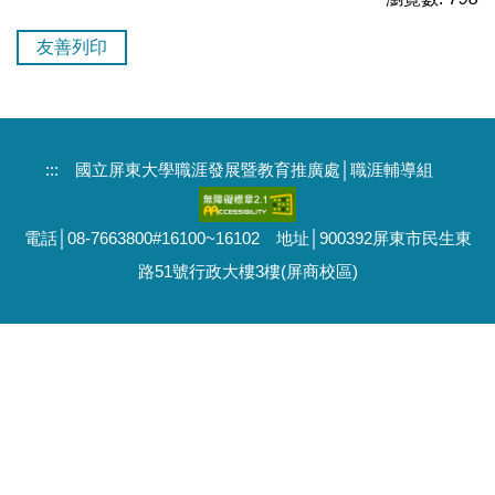
友善列印
:::
國立屏東大學職涯發展暨教育推廣處│職涯輔導組
電話│08-7663800#16100~16102 地址│900392屏東市民生東
路51號行政大樓3樓(屏商校區)