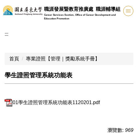
跳
職涯發展暨教育推廣處 職涯輔導組
到
Career Services Section, Office of Career Development and
主
Education Promotion
要
:::
內
容
區
首頁
專業證照【管理｜獎勵系統手冊】
學生證照管理系統功能表
01學生證照管理系統功能表1120201.pdf
瀏覽數:
969