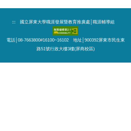
:::
國立屏東大學職涯發展暨教育推廣處│職涯輔導組
電話│08-7663800#16100~16102 地址│900392屏東市民生東
路51號行政大樓3樓(屏商校區)