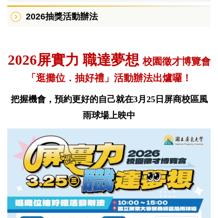
2026系所專長介紹
2026抽獎活動辦法
2026校徵宣傳海報
2026抽獎活動辦法
2
026屏實力 職達夢想
校園徵才博覽會
2026徵才廠商職缺
「逛攤位．抽好禮」活動辦法出爐囉！
歷年徵才活動回顧
把握機會，
預約更好的自己
就在3月25日屏商校區風
雨球場上映中