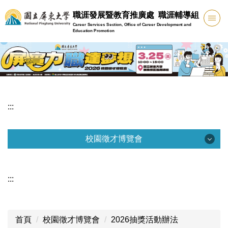
跳
職涯發展暨教育推廣處 職涯輔導組
到
Career Services Section, Office of Career Development and
主
Education Promotion
要
內
容
區
:::
校園徵才博覽會
校園徵才博覽會
:::
博覽會公告資訊
2026企業報名資訊
首頁
校園徵才博覽會
2026抽獎活動辦法