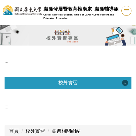
跳
職涯發展暨教育推廣處 職涯輔導組
到
Career Services Section, Office of Career Development and
主
Education Promotion
要
內
容
區
:::
校外實習
校外實習
:::
緊急聯繫管道
實習爭議處理
首頁
校外實習
實習相關網站